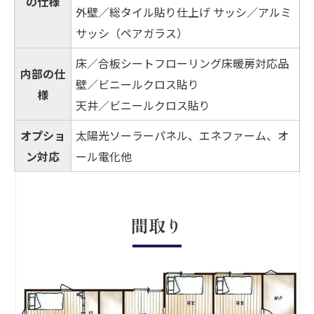
の仕様
外壁／総タイル貼り仕上げ サッシ／アルミ
サッシ（ペアガラス）
床／合板シートフローリング床暖房対応品
内部の仕
壁／ビニールクロス貼り
様
天井／ビニールクロス貼り
オプショ
太陽光ソーラーパネル、エネファーム、オ
ン対応
ール電化他
間取り